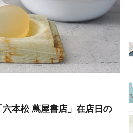
半「六本松 蔦屋書店」在店日の