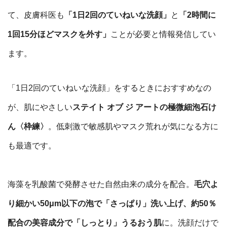
て、
皮膚科医も
「1日2回のていねいな洗顔」
と
「2時間に
1回15分ほどマスクを外す」
ことが必要と情報発信してい
ます。
「1日2回のていねいな洗顔」をするときにおすすめなの
が、肌にやさしい
ステイト オブ ジ アートの極微細泡石け
ん〈枠練〉
。低刺激で
敏感肌やマスク荒れが気になる方に
も最適です。
海藻を乳酸菌で発酵させた自然由来の成分を配合。
毛穴よ
り細かい50μm以下の泡で「さっぱり」洗い上げ、約50％
配合の美容成分で「しっとり」うるおう肌
に。洗顔だけで