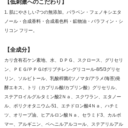
【低刺激へのこだわり】
1. 肌にやさしい7つの無添加。パラベン・フェノキシエタ
ノール・合成香料・合成着色料・鉱物油・パラフィン・シ
リコン フリー。
【全成分】
カリ含有石ケン素地、水、ＤＰＧ、スクロース、グリセリ
ン、ＰＥＧ/ＰＰＧ/ポリブチレン-グリコール-8/5/3グリセ
リン、ソルビトール、乳酸桿菌/(ツノマタ/アラメ/海苔)発
酵エキス、トリ（カプリル酸/カプリン酸）グリセリル、
ステアロイルグルタミン酸2Ｎａ、スクワラン、エタノー
ル、ポリクオタニウム-51、エチドロン酸4Ｎａ、ハチミ
ツ、オリーブ油、ヒアルロン酸Ｎａ、セラミド3、カルボ
マー、アルギニン、ベへニルアルコール、ステアリルアル